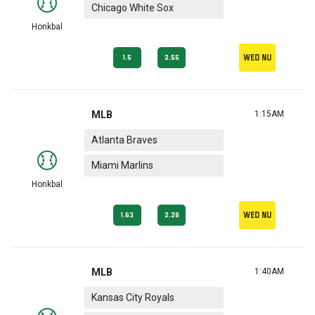
Chicago White Sox
Honkbal
Wed nu
1.5
2.55
MLB
1:15AM
Atlanta Braves
Miami Marlins
Honkbal
Wed nu
1.63
2.28
MLB
1:40AM
Kansas City Royals