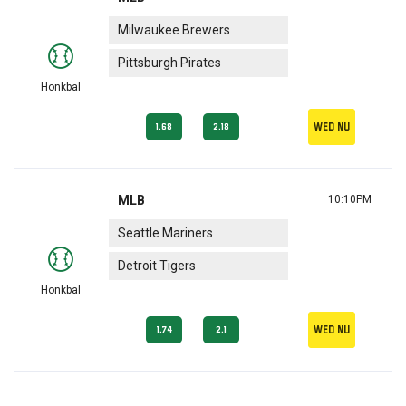
Milwaukee Brewers
Pittsburgh Pirates
Honkbal
Wed nu
1.68
2.18
MLB
10:10PM
Seattle Mariners
Detroit Tigers
Honkbal
Wed nu
1.74
2.1