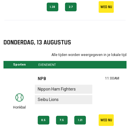
Wed nu
1.38
2.7
donderdag, 13 augustus
Alle tijden worden weergegeven in je lokale tijd
Sporten
EVENEMENT
NPB
11:00AM
Nippon Ham Fighters
Seibu Lions
Honkbal
Wed nu
8.5
7.5
1.21