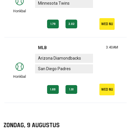
Minnesota Twins
Honkbal
Wed nu
1.79
2.02
MLB
3:40AM
Arizona Diamondbacks
San Diego Padres
Honkbal
Wed nu
1.89
1.91
zondag, 9 augustus