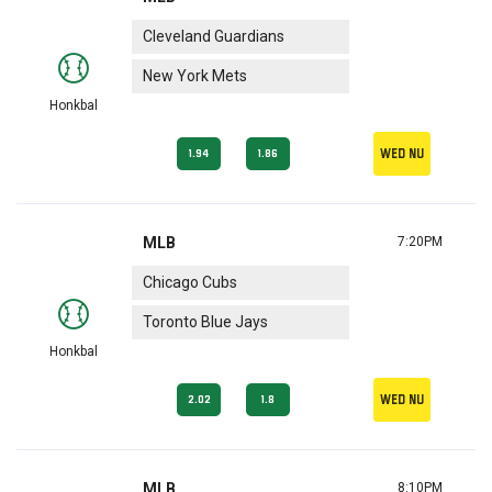
Cleveland Guardians
New York Mets
Honkbal
Wed nu
1.94
1.86
MLB
7:20PM
Chicago Cubs
Toronto Blue Jays
Honkbal
Wed nu
2.02
1.8
MLB
8:10PM