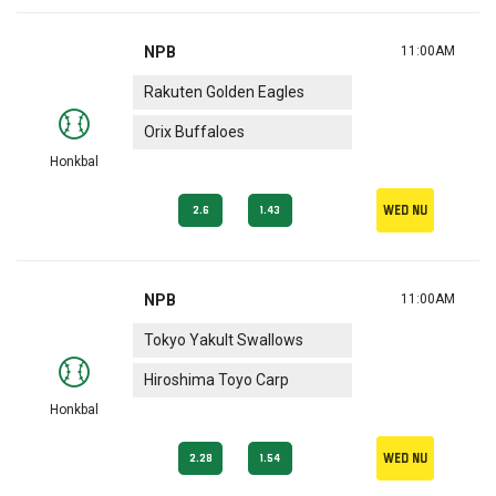
NPB
11:00AM
Rakuten Golden Eagles
Orix Buffaloes
Honkbal
Wed nu
2.6
1.43
NPB
11:00AM
Tokyo Yakult Swallows
Hiroshima Toyo Carp
Honkbal
Wed nu
2.28
1.54