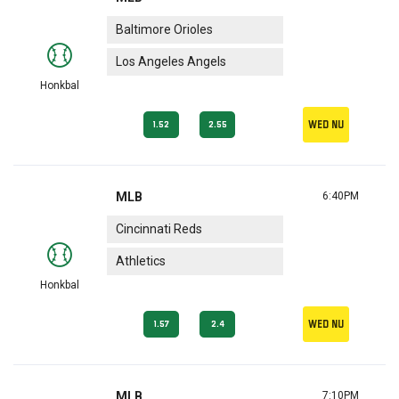
Baltimore Orioles
Los Angeles Angels
Honkbal
Wed nu
1.52
2.55
MLB
6:40PM
Cincinnati Reds
Athletics
Honkbal
Wed nu
1.57
2.4
MLB
7:10PM