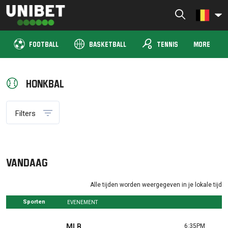
Skip
to
Unibet TV Dutch (Belgium)
Livestreams van alle sporten en Live wedden
content
sports_tennis
FOOTBALL
BASKETBALL
TENNIS
MORE
Honkbal
Filters
Vandaag
Alle tijden worden weergegeven in je lokale tijd
Sporten
EVENEMENT
MLB
6:35PM