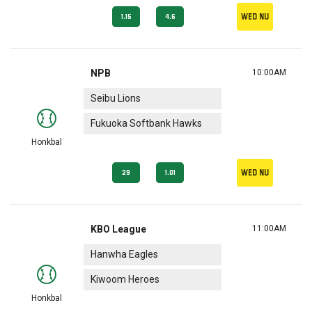
Wed nu
1.15
4.6
NPB
10:00AM
Seibu Lions
Fukuoka Softbank Hawks
Honkbal
Wed nu
29
1.01
KBO League
11:00AM
Hanwha Eagles
Kiwoom Heroes
Honkbal