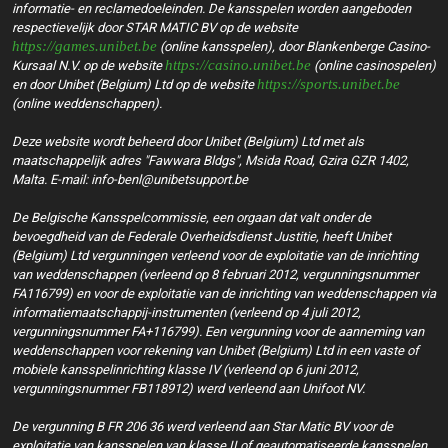
informatie- en reclamedoeleinden. De kansspelen worden aangeboden
respectievelijk door STAR MATIC BV op de website
https://games.unibet.be
(online kansspelen), door Blankenberge Casino-
https://casino.unibet.be
Kursaal N.V. op de website
(online casinospelen)
https://sports.unibet.be
en door Unibet (Belgium) Ltd op de website
(online weddenschappen).
Deze website wordt beheerd door Unibet (Belgium) Ltd met als
maatschappelijk adres "Fawwara Bldgs", Msida Road, Gzira GZR 1402,
Malta. E-mail: info-benl@unibetsupport.be
De Belgische Kansspelcommissie, een orgaan dat valt onder de
bevoegdheid van de Federale Overheidsdienst Justitie, heeft Unibet
(Belgium) Ltd vergunningen verleend voor de exploitatie van de inrichting
van weddenschappen (verleend op 8 februari 2012, vergunningsnummer
FA116799) en voor de exploitatie van de inrichting van weddenschappen via
informatiemaatschappij-instrumenten (verleend op 4 juli 2012,
vergunningsnummer FA+116799). Een vergunning voor de aanneming van
weddenschappen voor rekening van Unibet (Belgium) Ltd in een vaste of
mobiele kansspelinrichting klasse IV (verleend op 6 juni 2012,
vergunningsnummer FB118912) werd verleend aan Unifoot NV.
De vergunning B FR 206 36 werd verleend aan Star Matic BV voor de
exploitatie van kansspelen van klasse II of geautomatiseerde kansspelen